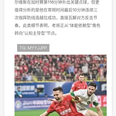
尔维斯在加时赛第118分钟扑出关键点球，但更
值得分析的是他在常规时间最后10分钟连续三
次指挥防线造越位成功，直接瓦解对方反击节
奏。此类细节表明，老将正从“体能依赖型”角色
转向“认知主导型”节点。