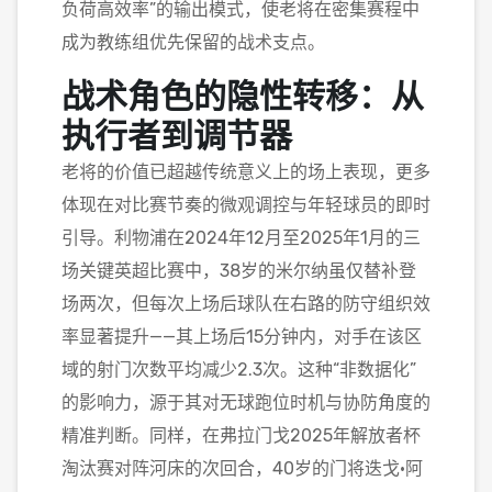
负荷高效率”的输出模式，使老将在密集赛程中
成为教练组优先保留的战术支点。
战术角色的隐性转移：从
执行者到调节器
老将的价值已超越传统意义上的场上表现，更多
体现在对比赛节奏的微观调控与年轻球员的即时
引导。利物浦在2024年12月至2025年1月的三
场关键英超比赛中，38岁的米尔纳虽仅替补登
场两次，但每次上场后球队在右路的防守组织效
率显著提升——其上场后15分钟内，对手在该区
域的射门次数平均减少2.3次。这种“非数据化”
的影响力，源于其对无球跑位时机与协防角度的
精准判断。同样，在弗拉门戈2025年解放者杯
淘汰赛对阵河床的次回合，40岁的门将迭戈·阿