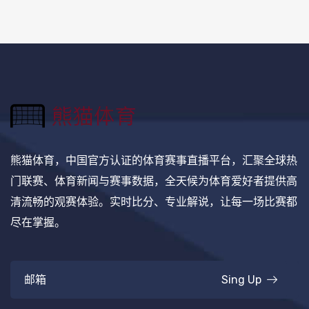
熊猫体育，中国官方认证的体育赛事直播平台，汇聚全球热
门联赛、体育新闻与赛事数据，全天候为体育爱好者提供高
清流畅的观赛体验。实时比分、专业解说，让每一场比赛都
尽在掌握。
Sing Up