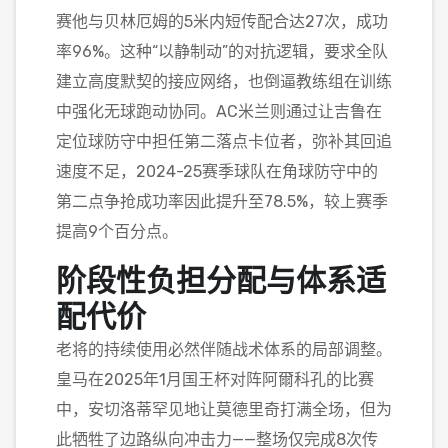
赛他与贝林厄姆的5米内短传配合达27次，成功
率96%。这种“以静制动”的对抗逻辑，要求全队
建立高度默契的接应网络，也倒逼教练组在训练
中强化无球跑动协同。AC米兰则通过让吉鲁在
定位球防守中担任第二落点卡位者，弥补其回追
速度不足，2024-25赛季球队在角球防守中的
第二点争抢成功率因此提升至78.5%，较上赛季
提高9个百分点。
阶段性负担分配与体系适
配代价
老将的持续使用必然伴随战术体系的局部调整。
皇马在2025年1月国王杯对阵阿爾科孔的比赛
中，安切洛蒂罕见地让莫德里奇打满全场，但为
此牺牲了边路纵向冲击力——整场仅完成8次传