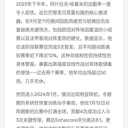
2025年下半年，阿什拉夫·哈基米的出勤率一度
令人担忧。这位巴黎圣日耳曼右路的核心推进
器，在9月至11月期间因肌肉疲劳与轻微拉伤反
复缺席关键场次，包括欧冠对阵埃因霍温的小组
赛以及法甲客场对阵里昂的硬仗。数据显示，他
在该阶段联赛仅完成3次首发，且平均跑动距离
较赛季初下降近12%。这种非结构性但持续性的
身体警报，暴露出高强度双线作战对其体能储备
的侵蚀——过去两个赛季，他年均出场超过50
场，几乎无休。
然而进入2026年1月，情况出现明显转机。冬歇
期的系统性恢复训练似乎奏效，他在1月12日对
阵朗斯的比赛中打满全场，贡献4次成功过人与
3次关键传球，赛后Sofascore评分高达8.1。更