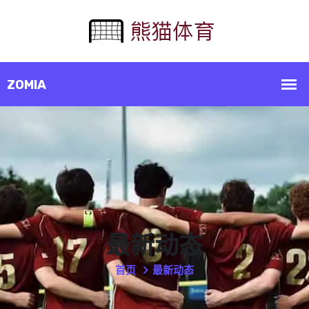
最新动态
首页
最新动态