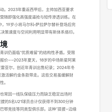
动。2023年重返西甲后，主帅加西亚要求
营随即强化高强度逼抢与短传渗透训练。在
中，19岁小将马尔科·萨拉萨尔替补登场后完
其决策速度与空间利用明显带有新体系烙印。
境
青训仍面临“优质难留”的结构性矛盾。受限
价——2023年夏天，18岁的中场新星阿莱
亚雷亚尔，创近年青训出售纪录；2024年冬
亚激活解约金条款带走。这些交易虽缓解财
性。
也常因一线队保级压力而缺乏稳定出场时
提拔的5名U21球员合计仅获得不到300分钟
巴鄂竞技等同类型俱乐部。这种“提拔—边缘