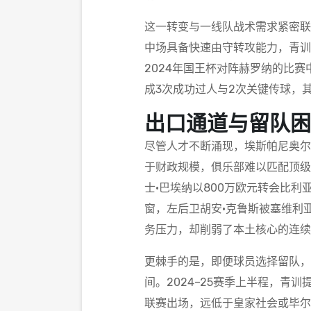
这一转变与一线队战术需求紧密联
中场具备快速由守转攻能力，青训
2024年国王杯对阵赫罗纳的比赛
成3次成功过人与2次关键传球，
出口通道与留队困
尽管人才不断涌现，埃斯帕尼奥尔
于财政规模，俱乐部难以匹配顶级报
士·巴埃纳以800万欧元转会比利
窗，左后卫胡安·克鲁斯被塞维利
务压力，却削弱了本土核心的连续
更棘手的是，即便球员选择留队，
间。2024–25赛季上半程，青训
联赛出场，远低于皇家社会或毕尔