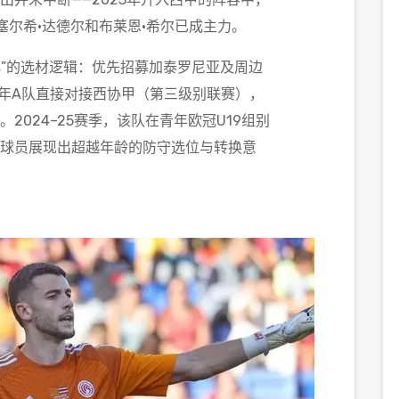
塞尔希·达德尔和布莱恩·希尔已成主力。
化”的选材逻辑：优先招募加泰罗尼亚及周边
青年A队直接对接西协甲（第三级别联赛），
2024–25赛季，该队在青年欧冠U19组别
球员展现出超越年龄的防守选位与转换意