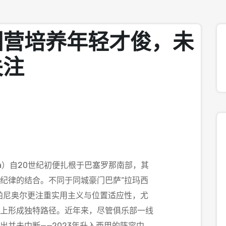
训营培养年轻才俊，未
关注
era）自20世纪初便扎根于巴塞罗那南部，其
纪律的结合。不同于同城豪门巴萨“拉玛西
帕尼奥尔更注重实用主义与位置适应性，尤
上形成独特路径。近年来，尽管俱乐部一线
出并未中断——2023年升入西甲的阵容中，