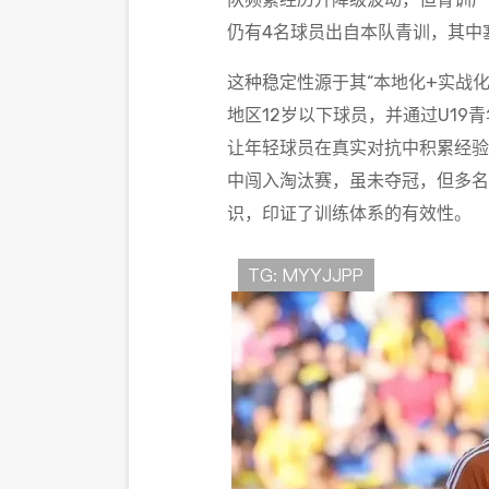
仍有4名球员出自本队青训，其中
这种稳定性源于其“本地化+实战
地区12岁以下球员，并通过U19
让年轻球员在真实对抗中积累经验。
中闯入淘汰赛，虽未夺冠，但多名
识，印证了训练体系的有效性。