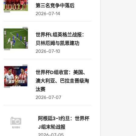
第三名竞争中落后
2026-07-14
世界杯L组英格兰战报：
贝林厄姆与凯恩建功
2026-07-10
世界杯D组收官：美国、
澳大利亚、巴拉圭晋级淘
汰赛
2026-07-07
阿根廷3-1约旦：世界杯
J组末轮战报
2026-07-05