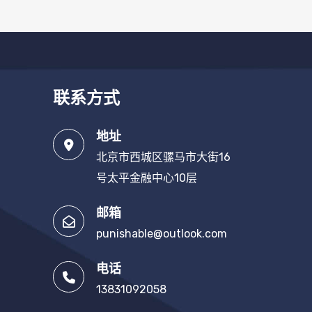
联系方式
地址
北京市西城区骡马市大街16
号太平金融中心10层
邮箱
punishable@outlook.com
电话
13831092058