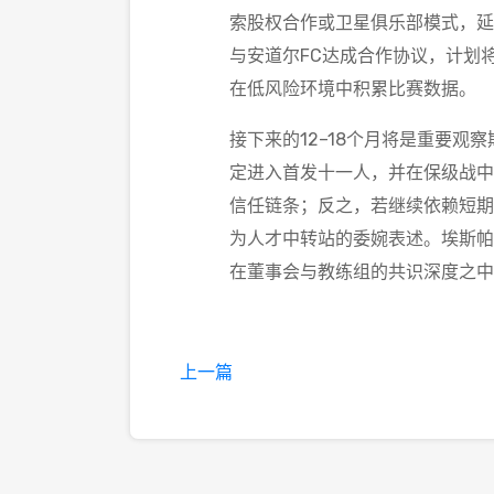
索股权合作或卫星俱乐部模式，延
与安道尔FC达成合作协议，计划
在低风险环境中积累比赛数据。
接下来的12–18个月将是重要观察
定进入首发十一人，并在保级战中
信任链条；反之，若继续依赖短期
为人才中转站的委婉表述。埃斯帕
在董事会与教练组的共识深度之中
上一篇