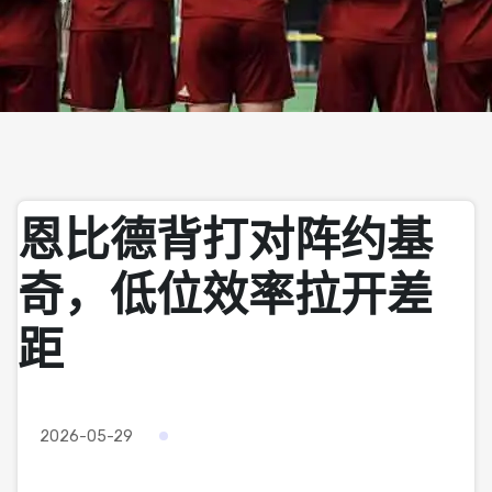
恩比德背打对阵约基
奇，低位效率拉开差
距
2026-05-29