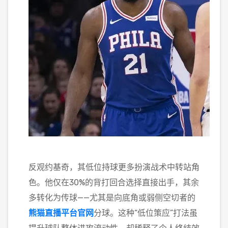
反观约基奇，其低位持球更多扮演战术中转站角
色。他仅在30%的背打回合选择直接出手，其余
多转化为传球——尤其是向底角或弱侧空切者的
熊猫直播平台官网
分球。这种“低位策应”打法虽