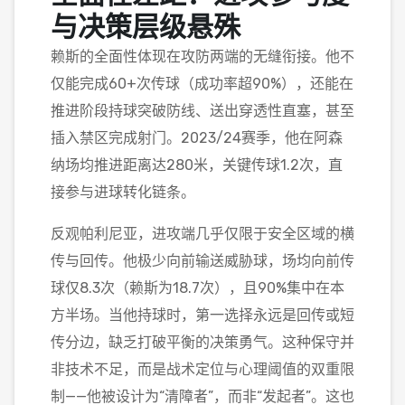
与决策层级悬殊
赖斯的全面性体现在攻防两端的无缝衔接。他不
仅能完成60+次传球（成功率超90%），还能在
推进阶段持球突破防线、送出穿透性直塞，甚至
插入禁区完成射门。2023/24赛季，他在阿森
纳场均推进距离达280米，关键传球1.2次，直
接参与进球转化链条。
反观帕利尼亚，进攻端几乎仅限于安全区域的横
传与回传。他极少向前输送威胁球，场均向前传
球仅8.3次（赖斯为18.7次），且90%集中在本
方半场。当他持球时，第一选择永远是回传或短
传分边，缺乏打破平衡的决策勇气。这种保守并
非技术不足，而是战术定位与心理阈值的双重限
制——他被设计为“清障者”，而非“发起者”。这也