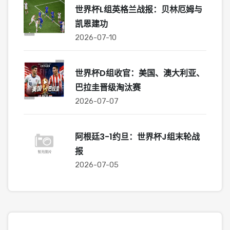
世界杯L组英格兰战报：贝林厄姆与
凯恩建功
2026-07-10
世界杯D组收官：美国、澳大利亚、
巴拉圭晋级淘汰赛
2026-07-07
阿根廷3-1约旦：世界杯J组末轮战
报
2026-07-05