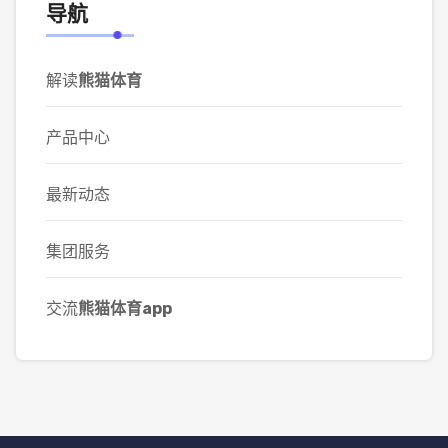
导航
解读
熊猫体育
产品中心
最新动态
集团服务
交流
熊猫体育app