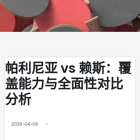
帕利尼亚 vs 赖斯：覆
盖能力与全面性对比
分析
2026-04-06