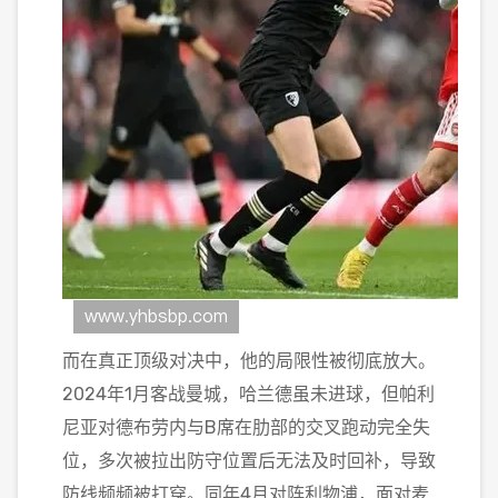
而在真正顶级对决中，他的局限性被彻底放大。
2024年1月客战曼城，哈兰德虽未进球，但帕利
尼亚对德布劳内与B席在肋部的交叉跑动完全失
位，多次被拉出防守位置后无法及时回补，导致
防线频频被打穿。同年4月对阵利物浦，面对麦