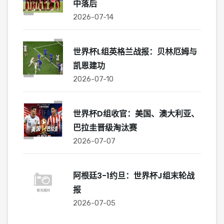
中落后
2026-07-14
世界杯L组英格兰战报：贝林厄姆与
凯恩建功
2026-07-10
世界杯D组收官：美国、澳大利亚、
巴拉圭晋级淘汰赛
2026-07-07
阿根廷3-1约旦：世界杯J组末轮战
报
2026-07-05