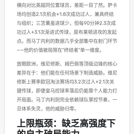
横向对比英超同位置球员，差距一目了然。萨卡
场均创造2.1次机会+1.8次成功过人，兼具终结
与组织；三笘薰虽进球少，但每90分钟2.3次成
功过人+3.1次渐进式传球，是布莱顿进攻的发起
点。而马丁内利的数据几乎全部集中在射门环节
——他的价值被局限在“终结者”单一维度。
放眼欧洲，维尼修斯、姆巴佩等顶级边锋的核心
差异在于：他们能在任何场景下制造威胁。维尼
修斯上赛季欧冠淘汰赛场均3.2次过人+2.1次关
键传球，即便皇马控球率落后仍能靠个人能力打
开局面。马丁内利则完全依赖球队掌控节奏，一
旦体系失灵，他的威胁归零。
上限瓶颈：缺乏高强度下