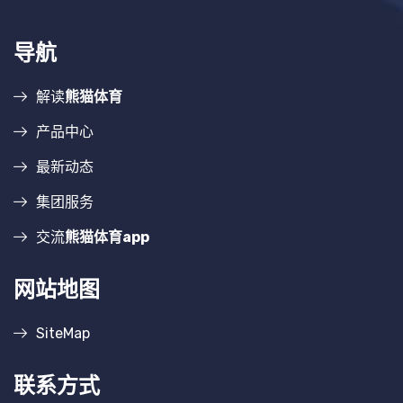
导航
解读
熊猫体育
产品中心
最新动态
集团服务
交流
熊猫体育app
网站地图
SiteMap
联系方式