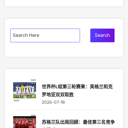
世界杯L组第三轮赛果：英格兰和克
罗地亚双双取胜
2026-07-18
苏格兰队出局回顾：最佳第三名竞争