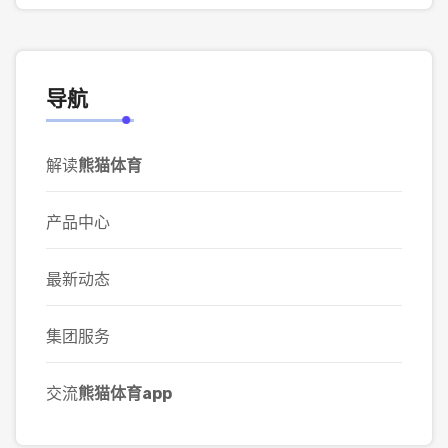
导航
解读
熊猫体育
产品中心
最新动态
集团服务
交流
熊猫体育app