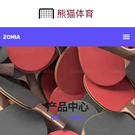
产品中心
首页
产品中心