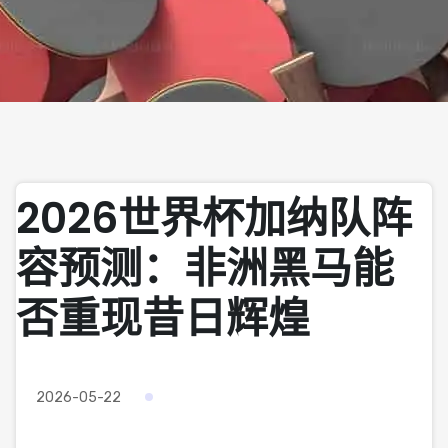
2026世界杯加纳队阵
容预测：非洲黑马能
否重现昔日辉煌
2026-05-22