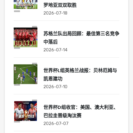
罗地亚双双取胜
2026-07-18
苏格兰队出局回顾：最佳第三名竞争
中落后
2026-07-14
世界杯L组英格兰战报：贝林厄姆与
凯恩建功
2026-07-10
世界杯D组收官：美国、澳大利亚、
巴拉圭晋级淘汰赛
2026-07-07