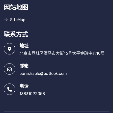
网站地图
SiteMap
联系方式
地址
北京市西城区骡马市大街16号太平金融中心10层
邮箱
punishable@outlook.com
电话
13831092058