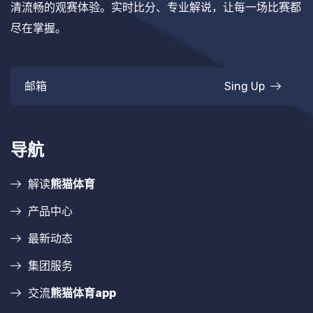
清流畅的观赛体验。实时比分、专业解说，让每一场比赛都
尽在掌握。
Sing Up
导航
解读
熊猫体育
产品中心
最新动态
集团服务
交流
熊猫体育app