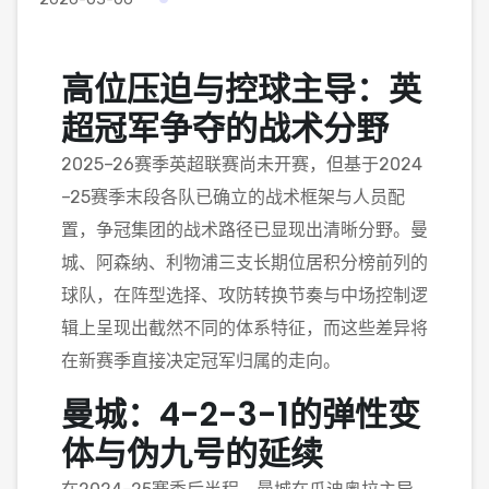
高位压迫与控球主导：英
超冠军争夺的战术分野
2025–26赛季英超联赛尚未开赛，但基于2024
–25赛季末段各队已确立的战术框架与人员配
置，争冠集团的战术路径已显现出清晰分野。曼
城、阿森纳、利物浦三支长期位居积分榜前列的
球队，在阵型选择、攻防转换节奏与中场控制逻
辑上呈现出截然不同的体系特征，而这些差异将
在新赛季直接决定冠军归属的走向。
曼城：4-2-3-1的弹性变
体与伪九号的延续