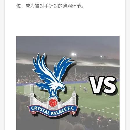
位，成为被对手针对的薄弱环节。